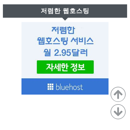
근
저렴한 웹호스팅
글