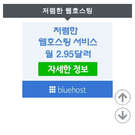
근
저렴한 웹호스팅
글