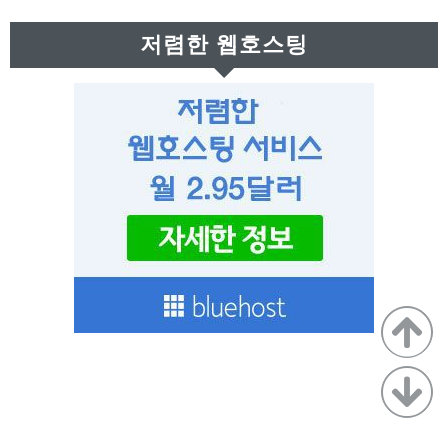
근
저렴한 웹호스팅
글