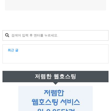
최근 글
최
근
저렴한 웹호스팅
글