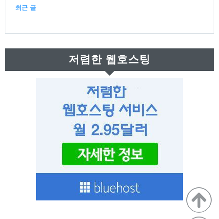
최근 글
최
근
저렴한 웹호스팅
글