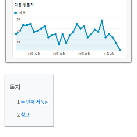
목차
두 번째 저품질
참고